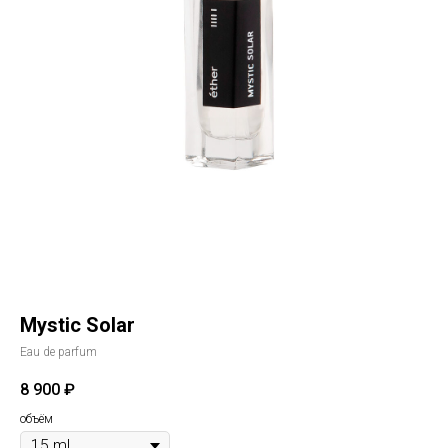
Mystic Solar
Eau de parfum
8 900
₽
объём