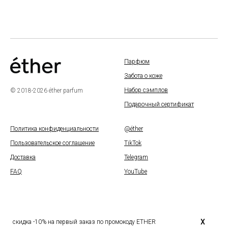
Парфюм
Забота о коже
Набор сэмплов
© 2018-2026 éther parfum
Подарочный сертификат
Политика конфиденциальности
@éther
Пользовательское соглашение
TikTok
Доставка
Telegram
FAQ
YouTube
X
cкидка -10% на первый заказ по промокоду ETHER