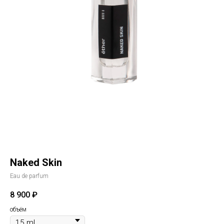
Naked Skin
Eau de parfum
8 900
₽
объём